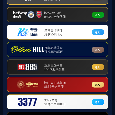
04/2016
有研亿金2
01
04/2016
有研亿金项
01
04/2016
有研医疗
01
04/2016